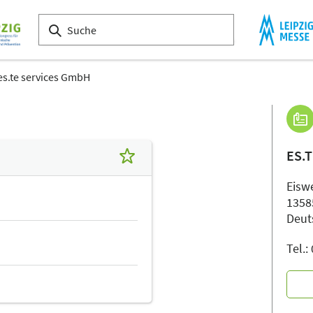
es.te services GmbH
ES.
Eiswe
1358
Deut
Tel.