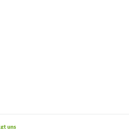
flege (BGW))
lgt uns