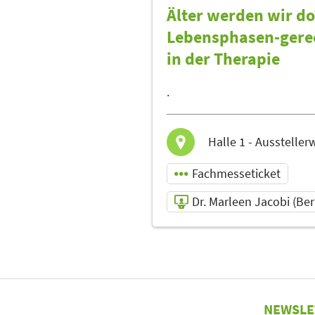
Älter werden wir do
(Berufsgenossensch
für Gesundheitsdien
Lebensphasen-gerec
und Wohlfahrtspfleg
in der Therapie
(BGW))
Referent
.
Sprache
Deutsch
Halle 1 - Ausstell
Fachmesseticket
Dr. Marleen Jacobi (Be
10.05.2025 | 10:45 -
11:45
Dr. Marleen Jacobi
(Berufsgenossensch
NEWSLE