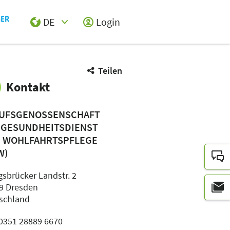
DE
Login
Select Input
Teilen
Kontakt
UFSGENOSSENSCHAFT
 GESUNDHEITSDIENST
 WOHLFAHRTSPFLEGE
W)
gsbrücker Landstr. 2
9 Dresden
schland
: 0351 28889 6670