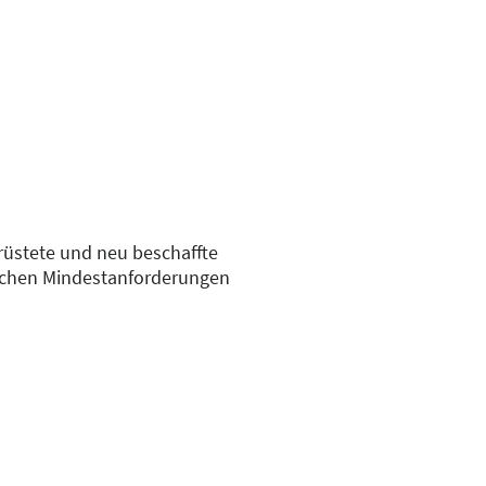
rüstete und neu beschaffte
zlichen Mindestanforderungen
zungen müssen Therapieliegen