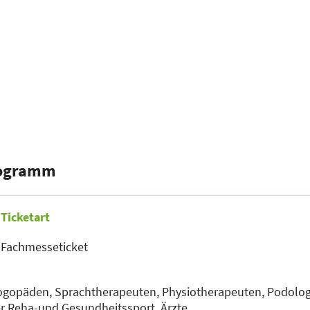
rogramm
Ticketart
p
Fachmesseticket
ogopäden, Sprachtherapeuten,
Physiotherapeuten,
Podolo
ter Reha-und Gesundheitssport,
Ärzte