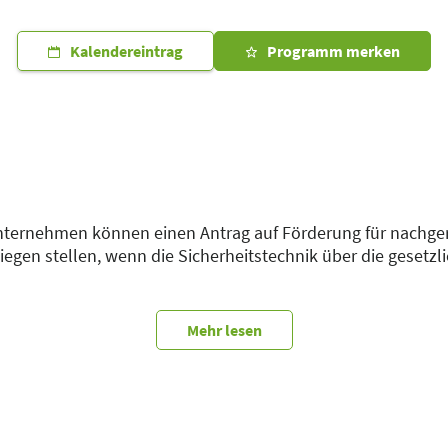
Kalendereintrag
Programm merken
Unternehmen können einen Antrag auf Förderung für nachge
iegen stellen, wenn die Sicherheitstechnik über die geset
agt werden? Und welche sicherheitstechnischen Vorausset
Mehr lesen
erem Workshop.