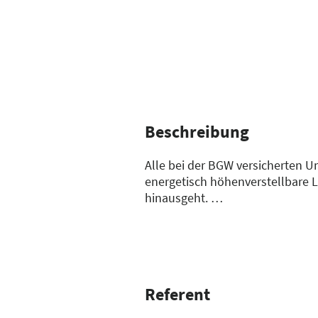
Beschreibung
Alle bei der BGW versicherten 
energetisch höhenverstellbare L
hinausgeht.
Wie muss die Förderung beantr
für eine Förderung erfüllen?
Erfahren Sie mehr dazu in uns
Referent