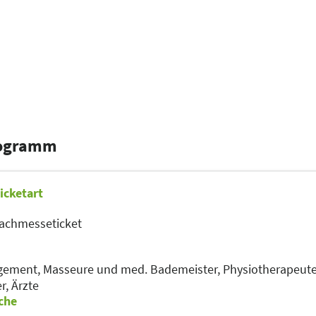
rogramm
icketart
achmesseticket
gement,
Masseure und med. Bademeister,
Physiotherapeut
er,
Ärzte
che