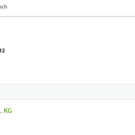
sch
I32
. KG