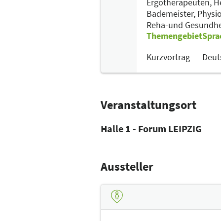
Ergotherapeuten,
He
Bademeister,
Physi
Reha-und Gesundhe
Themengebiet
Spra
Kurzvortrag
Deut
Veranstaltungsort
Halle 1 - Forum LEIPZIG
Aussteller