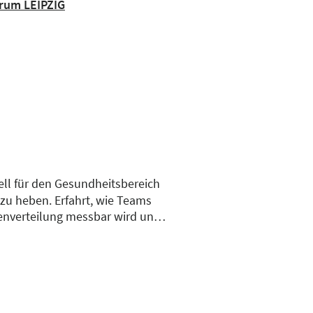
orum LEIPZIG
ell für den Gesundheitsbereich
u heben. Erfahrt, wie Teams
enverteilung messbar wird und
lten – für eine bessere