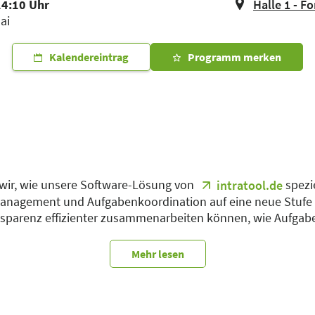
14:10 Uhr
Halle 1 - F
ai
Kalendereintrag
Programm merken
 wir, wie unsere Software-Lösung von
spezi
intratool.de
nagement und Aufgabenkoordination auf eine neue Stufe z
nsparenz effizienter zusammenarbeiten können, wie Aufgab
 und geteilt wird.
Mehr lesen
App, um Prozesse zu vereinfachen und den Überblick zu beha
rte Arbeitsabläufe im therapeutischen Bereich.