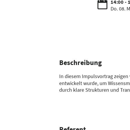
14:00 - 
Do. 08. M
Beschreibung
In diesem Impulsvortrag zeigen
entwickelt wurde, um Wissensma
durch klare Strukturen und Tra
wie Wissen effektiv dokumentiert
Nutzt einfach unsere intratool-
Patientenversorgung und optimie
Referent