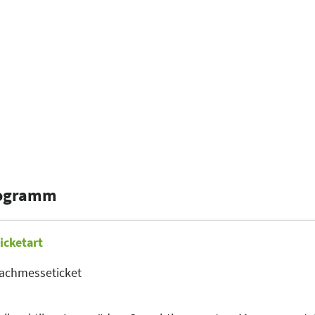
rogramm
icketart
achmesseticket