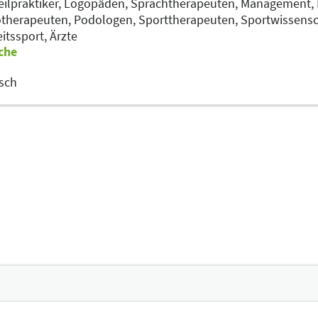
ilpraktiker,
Logopäden, Sprachtherapeuten,
Management,
otherapeuten,
Podologen,
Sporttherapeuten,
Sportwissensc
itssport,
Ärzte
che
sch