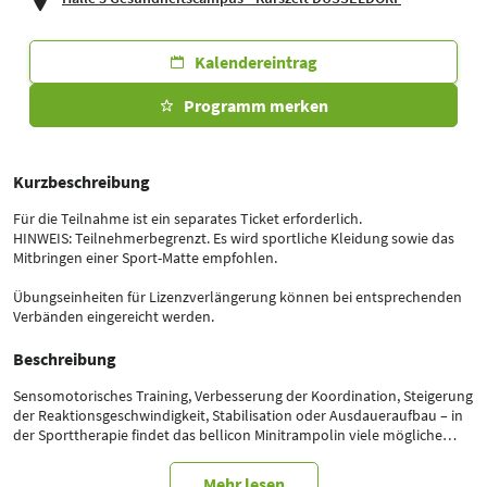
Kalendereintrag
Programm merken
Kurzbeschreibung
Für die Teilnahme ist ein separates Ticket erforderlich.
HINWEIS: Teilnehmerbegrenzt. Es wird sportliche Kleidung sowie das
Mitbringen einer Sport-Matte empfohlen.
Übungseinheiten für Lizenzverlängerung können bei entsprechenden
Verbänden eingereicht werden.
Beschreibung
Sensomotorisches Training, Verbesserung der Koordination, Steigerung
der Reaktionsgeschwindigkeit, Stabilisation oder Ausdaueraufbau – in
der Sporttherapie findet das bellicon Minitrampolin viele mögliche
Einsatzbereiche. An ausgewählten Beispielen lässt sich eindrucksvoll
demonstrieren, dass Sportler: innen nicht nur in Phasen der
Mehr lesen