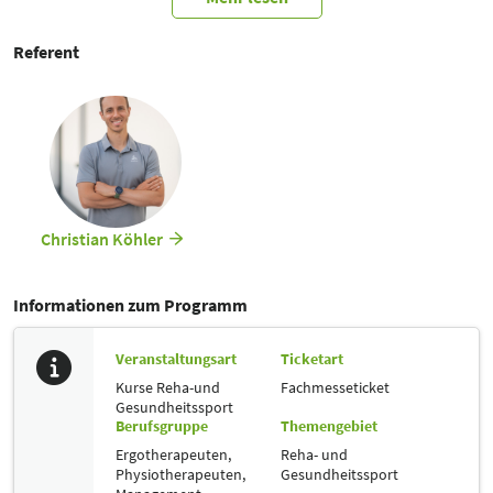
Rehabilitation, sondern vor allem auch in der Prophylaxe von
Sportverletzungen vom Training auf dem bellicon profitieren. Athletik-
und Ausgleichstraining, Muskelpflege oder als Warm-Up im Training. Je
Referent
nach Nutzung stellt sich das bellicon als abwechslungsreiches und
durchaus effizientes Trainingsgerät vor.
Christian Köhler
Informationen zum Programm
Veranstaltungsart
Ticketart
Kurse Reha-und
Fachmesseticket
Gesundheitssport
Berufsgruppe
Themengebiet
Ergotherapeuten,
Reha- und
Physiotherapeuten,
Gesundheitssport