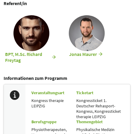
Visualisierung zu strukturieren und individuelle Entscheidungsprozesse
Referent/in
zu optimieren.
BPT, M.Sc. Richard
Jonas Maurer
Freytag
Informationen zum Programm
Veranstaltungsart
Ticketart
Kongress therapie
Kongressticket 1.
LEIPZIG
Deutscher Rehasport-
Kongress,
Kongressticket
therapie LEIPZIG
Berufsgruppe
Themengebiet
Physiotherapeuten,
Physikalische Medizin