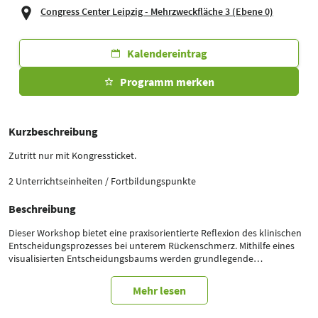
Congress Center Leipzig - Mehrzweckfläche 3 (Ebene 0)
Kalendereintrag
Programm merken
Kurzbeschreibung
Zutritt nur mit Kongressticket.
2 Unterrichtseinheiten / Fortbildungspunkte
Beschreibung
Dieser Workshop bietet eine praxisorientierte Reflexion des klinischen
Entscheidungsprozesses bei unterem Rückenschmerz. Mithilfe eines
visualisierten Entscheidungsbaums werden grundlegende
Schmerztypen (vordere und hintere Wirbelsäule) analysiert und
differenziert. Teilnehmer entwickeln diagnostische Algorithmen, lernen
Mehr lesen
spezifische Symptome und Nervenbahnen kennen und erarbeiten
Behandlungspläne. Ziel ist es, das Clinical Reasoning durch