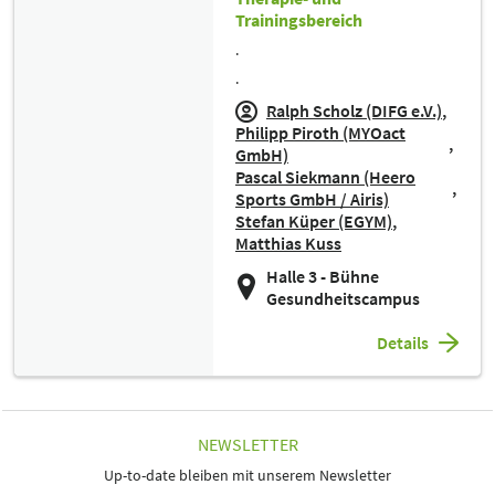
Trainingsbereich
.
.
Ralph Scholz (DIFG e.V.)
Philipp Piroth (MYOact
GmbH)
Pascal Siekmann (Heero
Sports GmbH / Airis)
Stefan Küper (EGYM)
Matthias Kuss
Halle 3 - Bühne
Gesundheitscampus
Details
NEWSLETTER
Up-to-date bleiben mit unserem Newsletter