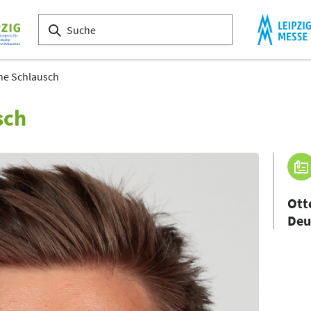
ne Schlausch
sch
Ott
Deu