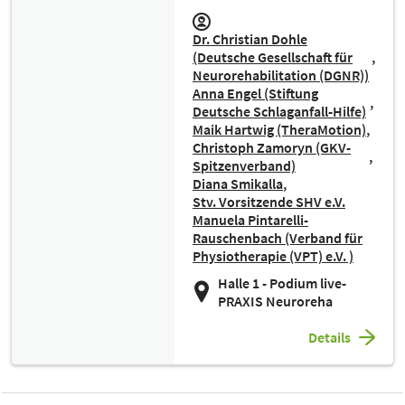
Dr. Christian Dohle
(Deutsche Gesellschaft für
Neurorehabilitation (DGNR))
Anna Engel (Stiftung
Deutsche Schlaganfall-Hilfe)
Maik Hartwig (TheraMotion)
Christoph Zamoryn (GKV-
Spitzenverband)
Diana Smikalla
Stv. Vorsitzende SHV e.V.
Manuela Pintarelli-
Rauschenbach (Verband für
Physiotherapie (VPT) e.V. )
Halle 1 - Podium live-
PRAXIS Neuroreha
Details