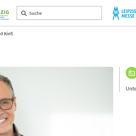
d Kieß
Unt