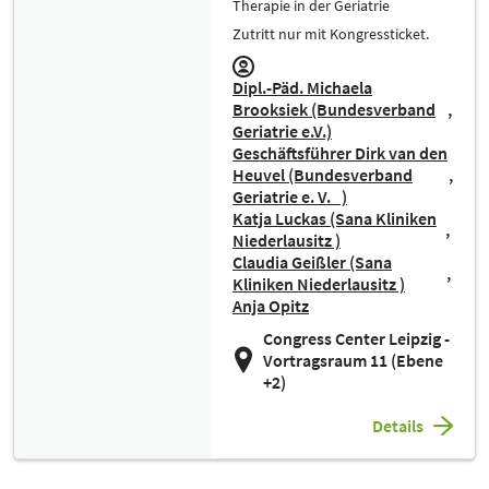
Therapie in der Geriatrie
Zutritt nur mit Kongressticket.
Dipl.-Päd. Michaela
Brooksiek (Bundesverband
Geriatrie e.V.)
Geschäftsführer Dirk van den
Heuvel (Bundesverband
Geriatrie e. V. )
Katja Luckas (Sana Kliniken
Niederlausitz )
Claudia Geißler (Sana
Kliniken Niederlausitz )
Anja Opitz
Congress Center Leipzig -
Vortragsraum 11 (Ebene
+2)
Details