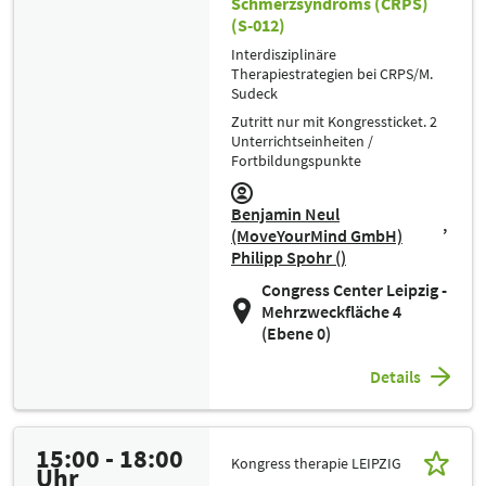
Schmerzsyndroms (CRPS)
(S-012)
Interdisziplinäre
Therapiestrategien bei CRPS/M.
Sudeck
Zutritt nur mit Kongressticket. 2
Unterrichtseinheiten /
Fortbildungspunkte
Benjamin Neul
(MoveYourMind GmbH)
Philipp Spohr ()
Congress Center Leipzig -
Mehrzweckfläche 4
(Ebene 0)
Details
15:00 - 18:00
Kongress therapie LEIPZIG
Uhr