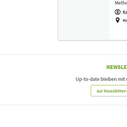
Metho
Ka
Ha
NEWSLE
Up-to-date bleiben mit
zur Newslette