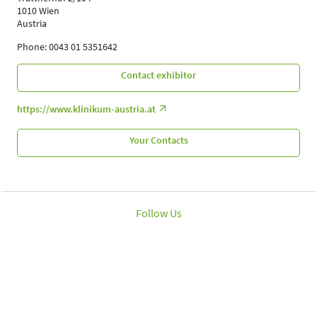
1010 Wien
Austria
Phone: 0043 01 5351642
Contact exhibitor
https://www.klinikum-austria.at
Your Contacts
Follow Us
Leipziger Messe GmbH, Messe-Allee 1, 04356 Leipzig
Imprint
Data protection policy