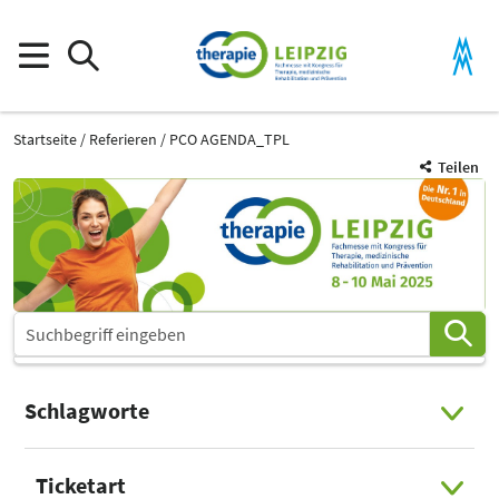
Startseite
Referieren
PCO AGENDA_TPL
Teilen
Schlagworte
Select Input
Ticketart