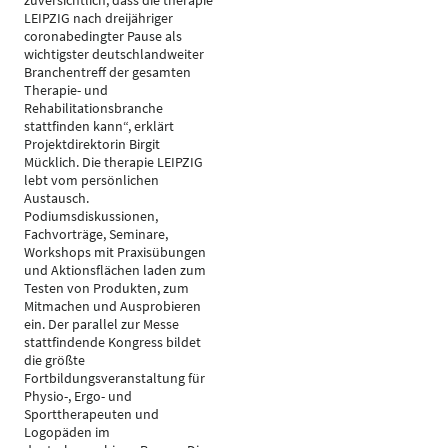
zuversichtlich, dass die therapie
LEIPZIG nach dreijähriger
coronabedingter Pause als
wichtigster deutschlandweiter
Branchentreff der gesamten
Therapie- und
Rehabilitationsbranche
stattfinden kann“, erklärt
Projektdirektorin Birgit
Mücklich. Die therapie LEIPZIG
lebt vom persönlichen
Austausch.
Podiumsdiskussionen,
Fachvorträge, Seminare,
Workshops mit Praxisübungen
und Aktionsflächen laden zum
Testen von Produkten, zum
Mitmachen und Ausprobieren
ein. Der parallel zur Messe
stattfindende Kongress bildet
die größte
Fortbildungsveranstaltung für
Physio-, Ergo- und
Sporttherapeuten und
Logopäden im