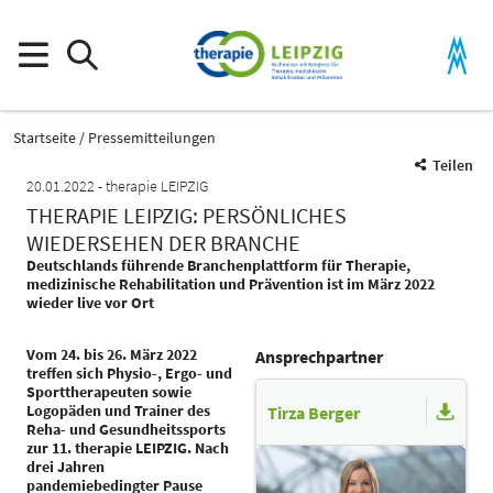
Startseite
Pressemitteilungen
Teilen
20.01.2022
therapie LEIPZIG
THERAPIE LEIPZIG: PERSÖNLICHES
WIEDERSEHEN DER BRANCHE
Deutschlands führende Branchenplattform für Therapie,
medizinische Rehabilitation und Prävention ist im März 2022
wieder live vor Ort
Vom 24. bis 26. März 2022
Ansprechpartner
treffen sich Physio-, Ergo- und
Sporttherapeuten sowie
Logopäden und Trainer des
Tirza Berger
Reha- und Gesundheitssports
zur 11. therapie LEIPZIG. Nach
drei Jahren
pandemiebedingter Pause