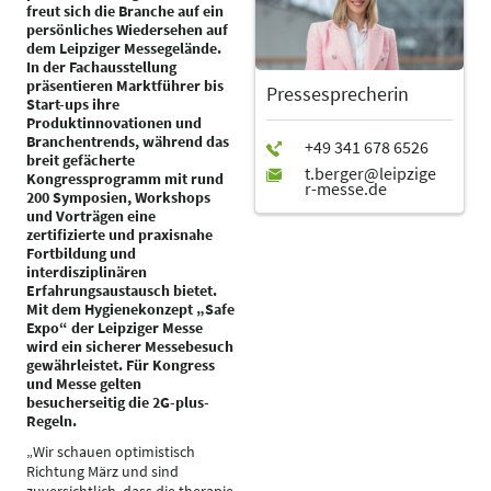
freut sich die Branche auf ein
persönliches Wiedersehen auf
dem Leipziger Messegelände.
In der Fachausstellung
präsentieren Marktführer bis
Pressesprecherin
Start-ups ihre
Produktinnovationen und
Branchentrends, während das
breit gefächerte
Kongressprogramm mit rund
200 Symposien, Workshops
und Vorträgen eine
zertifizierte und praxisnahe
Fortbildung und
interdisziplinären
Erfahrungsaustausch bietet.
Mit dem Hygienekonzept „Safe
Expo“ der Leipziger Messe
wird ein sicherer Messebesuch
gewährleistet. Für Kongress
und Messe gelten
besucherseitig die 2G-plus-
Regeln.
„Wir schauen optimistisch
Richtung März und sind