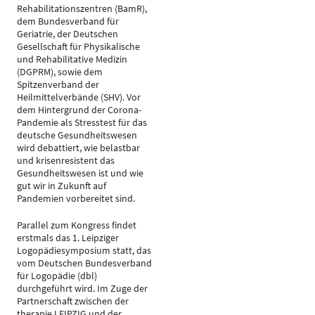
Rehabilitationszentren (BamR),
dem Bundesverband für
Geriatrie, der Deutschen
Gesellschaft für Physikalische
und Rehabilitative Medizin
(DGPRM), sowie dem
Spitzenverband der
Heilmittelverbände (SHV). Vor
dem Hintergrund der Corona-
Pandemie als Stresstest für das
deutsche Gesundheitswesen
wird debattiert, wie belastbar
und krisenresistent das
Gesundheitswesen ist und wie
gut wir in Zukunft auf
Pandemien vorbereitet sind.
Parallel zum Kongress findet
erstmals das 1. Leipziger
Logopädiesymposium statt, das
vom Deutschen Bundesverband
für Logopädie (dbl)
durchgeführt wird. Im Zuge der
Partnerschaft zwischen der
therapie LEIPZIG und der