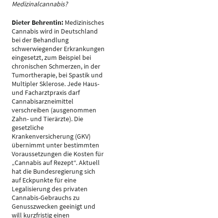
Medizinalcannabis?
Dieter Behrentin:
Medizinisches
Cannabis wird in Deutschland
bei der Behandlung
schwerwiegender Erkrankungen
eingesetzt, zum Beispiel bei
chronischen Schmerzen, in der
Tumortherapie, bei Spastik und
Multipler Sklerose. Jede Haus-
und Facharztpraxis darf
Cannabisarzneimittel
verschreiben (ausgenommen
Zahn- und Tierärzte). Die
gesetzliche
Krankenversicherung (GKV)
übernimmt unter bestimmten
Voraussetzungen die Kosten für
„Cannabis auf Rezept“. Aktuell
hat die Bundesregierung sich
auf Eckpunkte für eine
Legalisierung des privaten
Cannabis-Gebrauchs zu
Genusszwecken geeinigt und
will kurzfristig einen