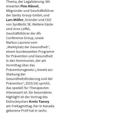
Thema, der Legalisierung. Wir
erwarten
Finn Hänsel
,
Mitgründer und Geschäftsführer
der Sanity Group GmbH, und
Lars Müller
, Gründer und CEO
von SynBiotic SE. Weitere Gäste
sind Arne Löffel,
Geschäftsführer der dfv
Conference Group, sowie
Markus Laurenz vom
„Marktplatz der Gesundheit“,
einem bundesweiten Programm
für Prävention und Gesundheit
in den Kommunen, der am
Vormittag über das
Präventionsgesetz („Gesetz zur
Stärkung der
Gesundheitsförderung und der
Prävention“, 2015/16) spricht,
das speziell für Therapeuten
interessant ist. Ein besonderes
Highlight ist der Vortrag des
Eishockeystars
Kevin Tansey
am Freitagmittag. Der in Kanada
geborene Profi hat in sechs