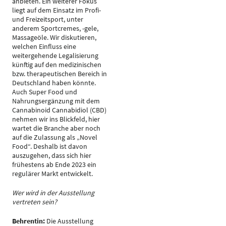
anbieten. Ein weiterer Fokus
liegt auf dem Einsatz im Profi-
und Freizeitsport, unter
anderem Sportcremes, -gele,
Massageöle. Wir diskutieren,
welchen Einfluss eine
weitergehende Legalisierung
künftig auf den medizinischen
bzw. therapeutischen Bereich in
Deutschland haben könnte.
Auch Super Food und
Nahrungsergänzung mit dem
Cannabinoid Cannabidiol (CBD)
nehmen wir ins Blickfeld, hier
wartet die Branche aber noch
auf die Zulassung als „Novel
Food“. Deshalb ist davon
auszugehen, dass sich hier
frühestens ab Ende 2023 ein
regulärer Markt entwickelt.
Wer wird in der Ausstellung
vertreten sein?
Behrentin:
Die Ausstellung