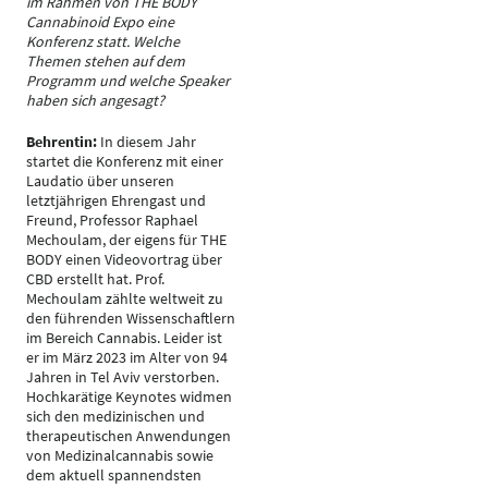
im Rahmen von THE BODY
Cannabinoid Expo eine
Konferenz statt. Welche
Themen stehen auf dem
Programm und welche Speaker
haben sich angesagt?
Behrentin:
In diesem Jahr
startet die Konferenz mit einer
Laudatio über unseren
letztjährigen Ehrengast und
Freund, Professor Raphael
Mechoulam, der eigens für THE
BODY einen Videovortrag über
CBD erstellt hat. Prof.
Mechoulam zählte weltweit zu
den führenden Wissenschaftlern
im Bereich Cannabis. Leider ist
er im März 2023 im Alter von 94
Jahren in Tel Aviv verstorben.
Hochkarätige Keynotes widmen
sich den medizinischen und
therapeutischen Anwendungen
von Medizinalcannabis sowie
dem aktuell spannendsten