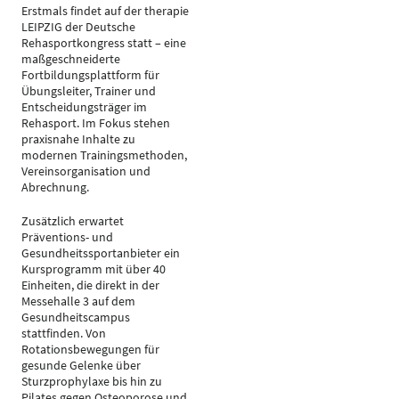
Erstmals findet auf der therapie
LEIPZIG der Deutsche
Rehasportkongress statt – eine
maßgeschneiderte
Fortbildungsplattform für
Übungsleiter, Trainer und
Entscheidungsträger im
Rehasport. Im Fokus stehen
praxisnahe Inhalte zu
modernen Trainingsmethoden,
Vereinsorganisation und
Abrechnung.
Zusätzlich erwartet
Präventions- und
Gesundheitssportanbieter ein
Kursprogramm mit über 40
Einheiten, die direkt in der
Messehalle 3 auf dem
Gesundheitscampus
stattfinden. Von
Rotationsbewegungen für
gesunde Gelenke über
Sturzprophylaxe bis hin zu
Pilates gegen Osteoporose und