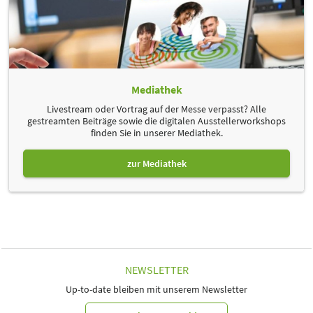
Organisationsentwickler
Prof. Dr. Robert Richter, H4F AG ErgoLogoPhysio,
Environmental Physiotherapy Association
Hannah Hecker, Landesverband-Vorsitzende
physiodeutschland BW
Heidi Amrhein, H4F AG ErgoLogoPhysio, Physiotherapeutin,
selbstständige Praxisleiterin
Mediathek
Malu Kath, H4F bundesweit, Medizinstudent
Livestream oder Vortrag auf der Messe verpasst? Alle
Digitale Teilnahme per Zoom möglich:
gestreamten Beiträge sowie die digitalen Ausstellerworkshops
finden Sie in unserer Mediathek.
Zum Livestream
zur Mediathek
Weitere Informationen erhalten Sie im Kongressprogramm:
Planetare Gesundheit in Gesundheitsberufen
NEWSLETTER
Up-to-date bleiben mit unserem Newsletter