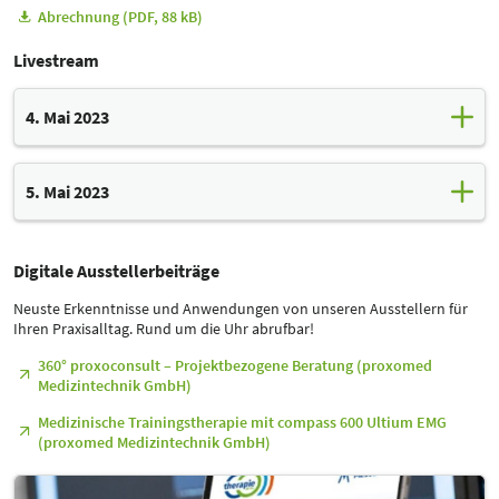
Abrechnung (PDF, 88 kB)
Livestream
4. Mai 2023
11:00 - 12:00 Uhr
5. Mai 2023
Neue Medizinprodukteverordnung der EU – Pflichten, Rechte
und Betreiberaufgaben
16:00 - 17:00 Uhr
Referent: Michael Faßbender, proxomed® Medizintechnik GmbH
Digitale Ausstellerbeiträge
Neue Medizinprodukteverordnung der EU – Pflichten, Rechte
und Betreiberaufgaben
Zum Livestream
Neuste Erkenntnisse und Anwendungen von unseren Ausstellern für
Ihren Praxisalltag. Rund um die Uhr abrufbar!
Referent: Michael Faßbender, proxomed® Medizintechnik GmbH
18:30 - 19:30 Uhr
360° proxoconsult – Projektbezogene Beratung (proxomed
Zum Livestream
Medizintechnik GmbH)
Planetare Gesundheit in Gesundheitsberufen (Podiumsgespräch)
Medizinische Trainingstherapie mit compass 600 Ultium EMG
Referent*innen:
(proxomed Medizintechnik GmbH)
Dr. Martin Herrmann, Vorstandsvorsitzender KLUG e.V., Arzt,
Psychotherapeut, Berater von NGOs und