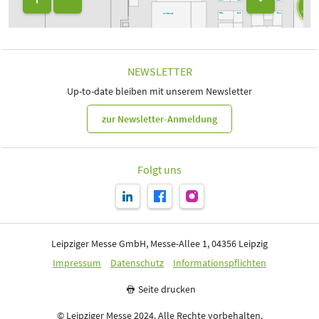
B46
B42
B51
B49
B43
CATERING
B47
B41
A52
A50
A48
A46
A42
A53
CATERING
A51
A49
A45
A43
A47
A41
NEWSLETTER
Up-to-date bleiben mit unserem Newsletter
zur Newsletter-Anmeldung
Folgt uns
Leipziger Messe GmbH, Messe-Allee 1, 04356 Leipzig
Impressum
Datenschutz
Informationspflichten
Seite drucken
© Leipziger Messe 2024. Alle Rechte vorbehalten.