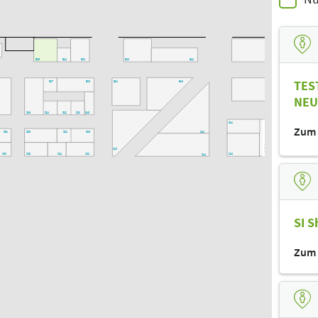
E28
E24
E22
E20
E12
E02
TES
E27
E23
E21
E13
NEU
D02
D26
D24
D22
D20
D18
D11
Zum 
C12
D31
D29
D21
D19
C20
C30
C28
C24
C22
C10
C14
C25
C21
C11
C29
B26
B22
Bühne
SI S
B10
B28
B20
B09
B05
B03
Zum 
B21
B19
B15
B11
B17
A20
A18
A14
A12
A24
A11
A25