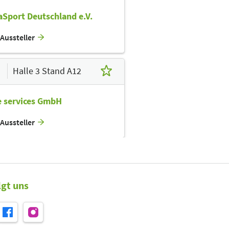
Sport Deutschland e.V.
Aussteller
Halle 3 Stand A12
e services GmbH
Aussteller
Halle 3 Stand A14
lgt uns
inLight GmbH
Aussteller