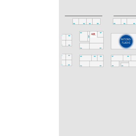
CATERING
E46
E42
E40
E38
E36
E32
E30
E50
E43
E37
E47
E45
Lager
D48
D46
Catering
D44
D38
Catering
D49
D47
D45
D43
D39
D37
D33
C60
C48
C46
C50
C44
C38
C36
C34
C59
C33
C31
Catering
C35
B30