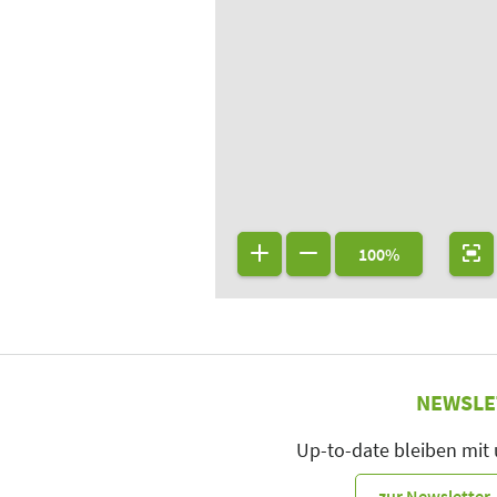
A33
Lager
100%
NEWSLE
Up-to-date bleiben mit
zur Newslette