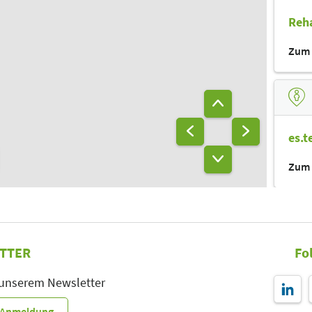
Vitamin-
bar
Reha
Zum 
es.t
Zum 
TTER
Fo
bra
 unserem Newsletter
Zum 
r-Anmeldung