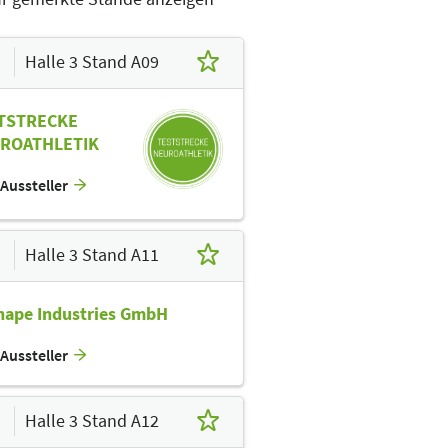
Halle 3 Stand A09
TSTRECKE
ROATHLETIK
Aussteller
Halle 3 Stand A11
hape Industries GmbH
Aussteller
Halle 3 Stand A12