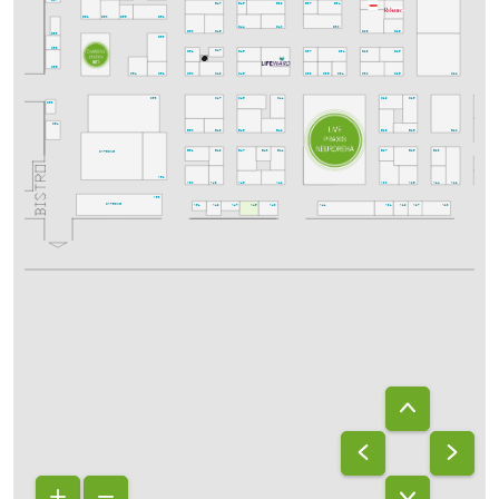
D67
E45
E39
E37
E31
E47
D56
D52
D62
D60
D30
D44
D40
D50
D28
D46
D26
D63
D53
C68
D51
D45
D37
D31
D29
D25
D47
C66
C54
C52
C50
C48
C46
C38
C36
C34
C30
C26
C22
C53
C47
C45
C41
C29
C25
C1
C63
C61
B50
B48
B28
B46
B42
B26
B20
B18
B51
B49
B43
B25
B23
CATERING
B47
B41
B27
B19
A52
A50
A48
A30
A46
A42
A26
A24
A22
A20
A53
CATERING
A51
A49
A45
A43
A31
A29
A23
A47
A41
A27
A21