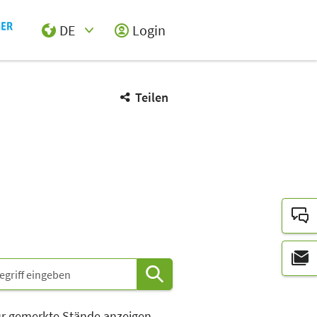
DE
Login
Select Input
Teilen
Istanbul
Safe
Medical
K34
K32
K30
K28
K26
K24
K20
K18
K14
K12
K10
K22
K35
K29
K19
K33
CAFÉ
I32
I28
I22
I16
I10
I25
I23
I19
I17
I13
I09
H02
H20
H16
H14
H10
H28
H22
r gemerkte Stände anzeigen
H11
H09