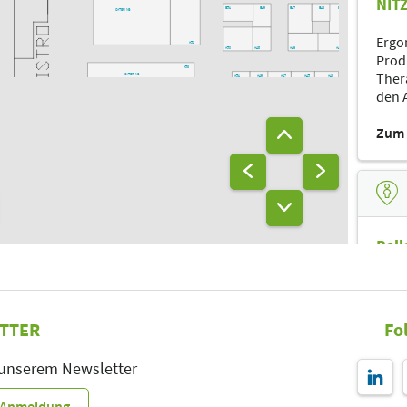
NIT
B51
B49
B47
B43
B41
CATERING
Ergo
A52
A50
A48
A46
A42
Prod
A53
Ther
CATERING
A51
A49
A47
A45
A43
A41
den A
Zum 
Ball
Zum 
TTER
Fo
 unserem Newsletter
scu
r-Anmeldung