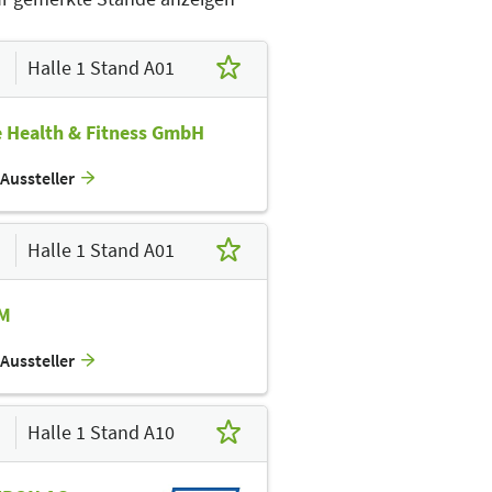
G26
G02
G28
G10
G22
G16
Halle 1 Stand A01
G21
G31
G29
G25
e Health & Fitness GmbH
F30
F28
F10
Aussteller
F31
F29
F09
F01
F11
F19
Halle 1 Stand A01
E28
E26
E21
E31
E02
E10
E12
M
D30
D28
D26
PF 7
D31
D29
D25
Aussteller
C10
C34
C30
C26
C22
PF 8
Halle 1 Stand A10
C29
C25
C19
B28
B26
B20
B18