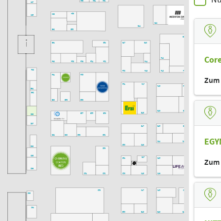
H56
H54
H52
H67
H59
H63
H65
G42
G44
G62
G58
G37
G61
G51
G47
G43
Cor
F42
F60
F58
F56
F54
F52
F44
MAFO
F63
F50
F46
F40
F38
F34
F61
F55
Zum 
F51
F47
F45
F39
F37
E64
E62
E60
E58
E56
E36
E32
E46
E40
E48
E57
E55
E53
D69
D67
E47
E45
E39
E37
D62
D60
D56
D52
EGY
D44
D40
D50
D46
D63
D53
C68
D47
D51
D45
D37
Zum 
C66
C54
C52
C50
C48
C46
C38
C36
C53
C47
C45
C41
C63
C61
B50
B48
B46
B42