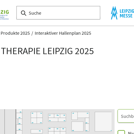
& Produkte 2025
Interaktiver Hallenplan 2025
THERAPIE LEIPZIG 2025
K60
K54
K52
K50
K44
K42
K40
K38
K61
K57
K51
K49
K47
K41
K37
K45
K65
K39
K55
K53
K43
I75
I50
I56
I54
I73
I48
I46
I38
I71
I58
I52
I69
I63
I61
I49
I43
I57
I55a
I55
I33
H70
I53
I51
I65
I59
H42
H68
H62
H60
H58
H69
H50
H44
H38
H64
Nu