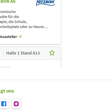
ZBON AG
B27
B25
B23
B19
B17
nomische
A30
A26
A24
A22
A20
A18
ukte für die
apie, die Schule,
A31
A29
A27
A23
A21
A19
A17
A13
rbeitsplatz oder zu Hause....
Aussteller
Halle 1 Stand A13
ancer
Aussteller
lgt uns
Halle 1 Stand A17
pelabs by iMEDgine GmbH