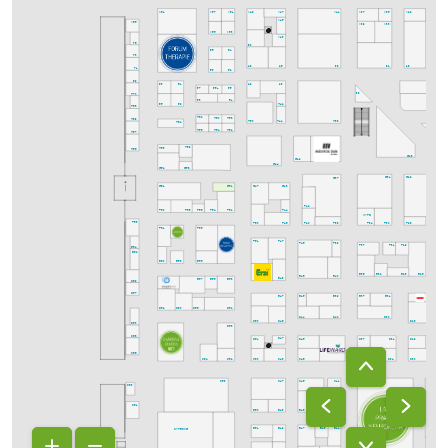
K57
K51
K49
K37
K35
K29
K61
K47
K41
K45
K65
K39
K33
K55
K53
K43
I75
I50
I56
I54
I73
I48
I38
I32
I28
I46
I71
I58
I52
I69
I63
I49
I43
I25
I61
I57
I55a
I55
I33
H70
I53
I51
I65
I59
H42
H68
H28
H58
H62
H69
H60
H50
H38
H44
H64
H56
H54
H52
H67
G26
H59
H63
H65
G28
G42
G44
G58
G62
G31
G29
G25
G37
G51
G43
G61
G47
F42
F58
F56
F54
F52
F60
F44
MAFO
F63
F50
F38
F34
F30
F28
F46
F40
F55
F61
F51
F47
F45
F39
F37
F31
F29
E64
E62
E58
E56
E60
E36
E32
E28
E26
E46
E40
E48
E57
E55
E53
D69
D67
E45
E39
E37
E31
E47
D56
D52
D62
D60
D30
D44
D40
D50
D28
D46
D26
D63
D53
C68
D51
D45
D37
D31
D29
D25
D47
C66
C54
C52
C50
C48
C46
C38
C36
C34
C30
C26
C53
C47
C45
C41
C29
C63
C61
B50
B48
B28
B46
B42
B51
B49
B43
CATERING
B47
B41
B27