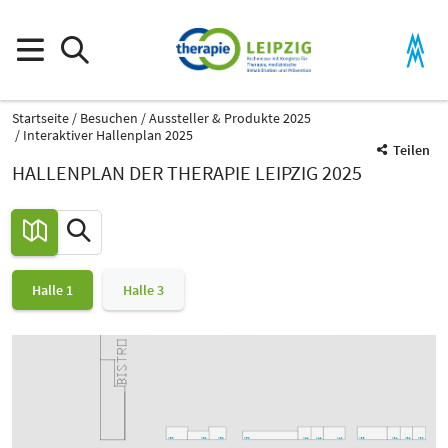
Startseite
Besuchen
Aussteller & Produkte 2025
Interaktiver Hallenplan 2025
Teilen
HALLENPLAN DER THERAPIE LEIPZIG 2025
Halle 1
Halle 3
K54
K52
K50
K38
K34
K32
K30
K28
K60
K44
K42
K40