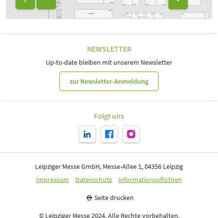
A52
A50
A48
A30
A46
A42
A53
CATERING
A51
A49
A45
A43
A31
A2
A47
A41
NEWSLETTER
Up-to-date bleiben mit unserem Newsletter
zur Newsletter-Anmeldung
Folgt uns
Leipziger Messe GmbH, Messe-Allee 1, 04356 Leipzig
Impressum
Datenschutz
Informationspflichten
Seite drucken
© Leipziger Messe 2024. Alle Rechte vorbehalten.