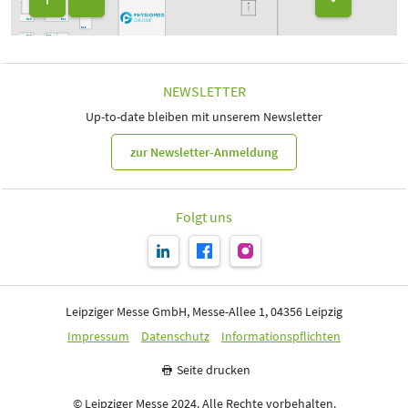
B28
B26
B20
B18
B25
B23
B27
B19
B17
A30
A18
A26
A24
A22
A20
A01
A31
A29
A23
A19
A13
A27
A21
A17
NEWSLETTER
Up-to-date bleiben mit unserem Newsletter
zur Newsletter-Anmeldung
Folgt uns
Leipziger Messe GmbH, Messe-Allee 1, 04356 Leipzig
Impressum
Datenschutz
Informationspflichten
Seite drucken
© Leipziger Messe 2024. Alle Rechte vorbehalten.