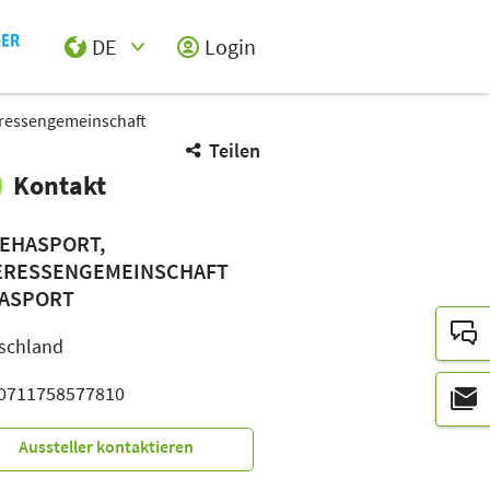
DE
Login
Select Input
eressengemeinschaft
Teilen
Kontakt
REHASPORT,
ERESSENGEMEINSCHAFT
ASPORT
schland
: 0711758577810
Aussteller kontaktieren