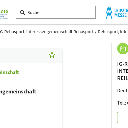
IG-Rehasport, Interessengemeinschaft Rehasport
Rehasport, Int
IG-
INT
inschaft
REH
Deut
engemeinschaft
Tel.