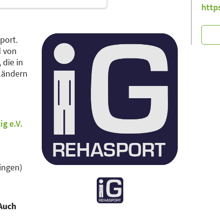
http
port.
d von
, die in
ländern
g e.V.
ingen)
 Auch