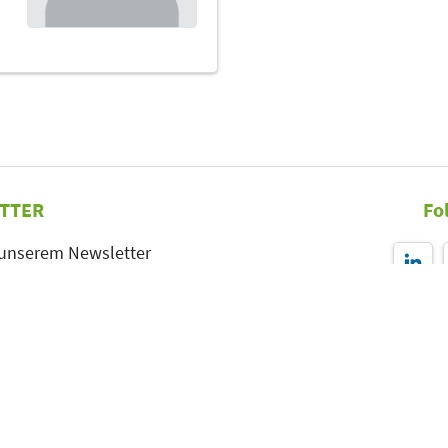
TTER
Fo
 unserem Newsletter
r-Anmeldung
Leipziger Messe GmbH, Messe-Allee 1, 04356 Leipzig
Impressum
Datenschutz
Informationspflichten
Seite drucken