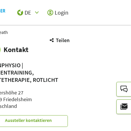
DE
Login
Select Input
eath
Teilen
Kontakt
NPHYSIO |
ENTRAINING,
TETHERAPIE, ROTLICHT
ershöhe 27
9 Friedelsheim
schland
Aussteller kontaktieren