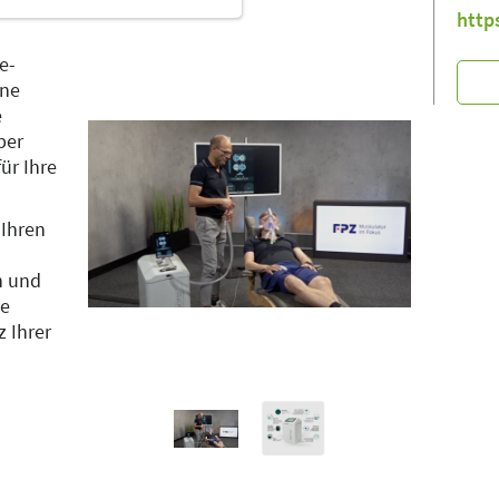
http
e-
ine
e
ber
ür Ihre
 Ihren
n und
ve
 Ihrer