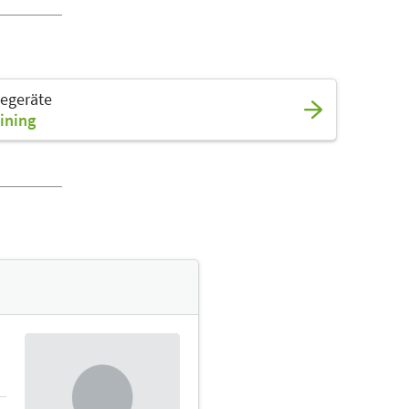
iegeräte
ining