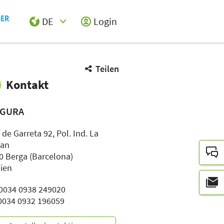
DE
Login
Select Input
Teilen
Kontakt
GURA
de Garreta 92, Pol. Ind. La
dan
0 Berga (Barcelona)
ien
: 0034 0938 249020
 0034 0932 196059