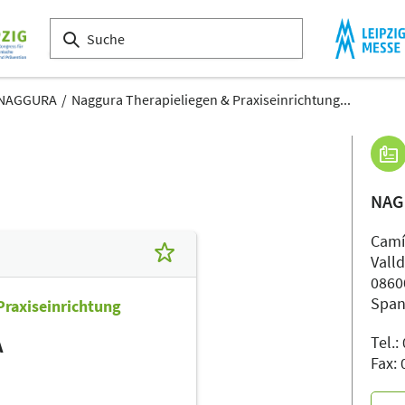
NAGGURA
Naggura Therapieliegen & Praxiseinrichtung...
NAG
Camí 
Vall
0860
Span
Praxiseinrichtung
Tel.
A
Fax: