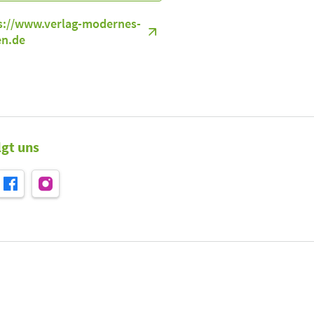
s://www.verlag-modernes-
en.de
lgt uns