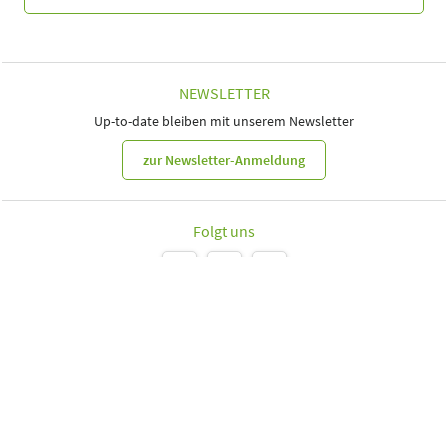
NEWSLETTER
Up-to-date bleiben mit unserem Newsletter
zur Newsletter-Anmeldung
Folgt uns
Leipziger Messe GmbH, Messe-Allee 1, 04356 Leipzig
Impressum
Datenschutz
Informationspflichten
Seite drucken
© Leipziger Messe 2024. Alle Rechte vorbehalten.