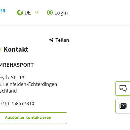
DE
Login
Select Input
Teilen
Kontakt
MREHASPORT
Eyth-Str. 13
1 Leinfelden-Echterdingen
schland
: 0711 758577810
Aussteller kontaktieren