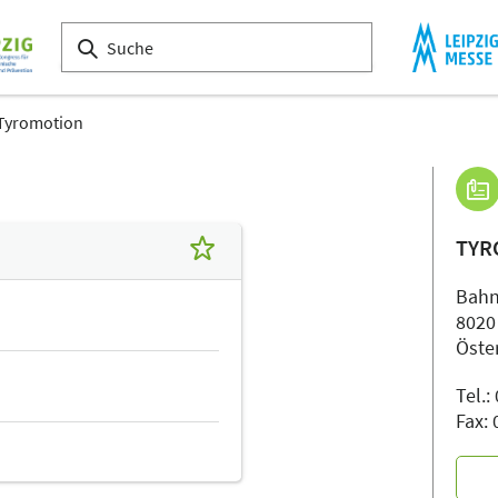
Tyromotion
TYR
Bahn
8020
Öste
Tel.
Fax: