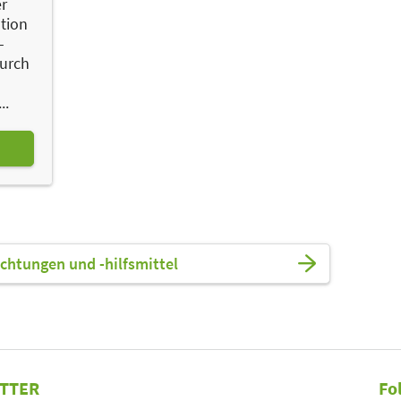
r
tion
-
durch
..
ichtungen und -hilfsmittel
TTER
Fo