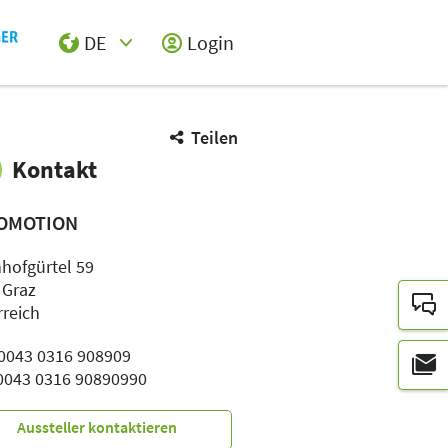
DE
Login
Select Input
Teilen
Kontakt
OMOTION
hofgürtel 59
 Graz
rreich
: 0043 0316 908909
 0043 0316 90890990
Aussteller kontaktieren