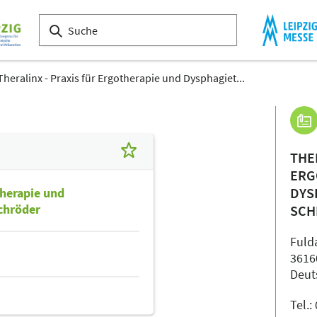
Theralinx - Praxis für Ergotherapie und Dysphagiet...
THE
ERG
DYS
therapie und
chröder
SCH
Fulda
3616
Deut
Tel.