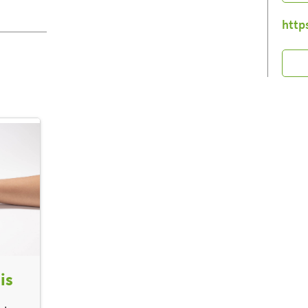
http
is