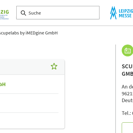
scupelabs by iMEDgine GmbH
SCU
GM
mbH
An de
9621
Deut
Tel.