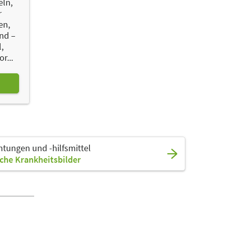
eln,
r
en,
nd –
,
r...
chtungen und -hilfsmittel
sche Krankheitsbilder