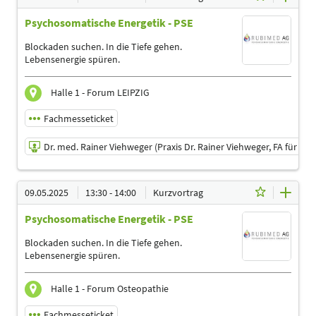
Psychosomatische Energetik - PSE
Blockaden suchen. In die Tiefe gehen.
Lebensenergie spüren.
Halle 1 - Forum LEIPZIG
Fachmesseticket
Dr. med. Rainer Viehweger (Praxis Dr. Rainer Viehweger, FA für Or
08.05.2025 | 15:30 - 16:00
09.05.2025
13:30 - 14:00
Kurzvortrag
Dr. med. Rainer Viehweger (Praxis Dr. Rainer Viehweger,
FA für Orthopädie)
Psychosomatische Energetik - PSE
Referent
Blockaden suchen. In die Tiefe gehen.
Sprache
Lebensenergie spüren.
Deutsch
Themen
Halle 1 - Forum Osteopathie
Ergotherapeuten | Heilpraktiker | Logopäden,
Sprachtherapeuten | Physiotherapeuten |
Fachmesseticket