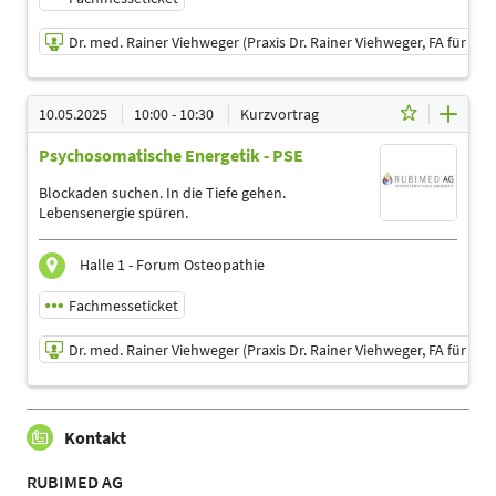
Sporttherapeuten | Ärzte
Dr. med. Rainer Viehweger (Praxis Dr. Rainer Viehweger, FA für Or
09.05.2025 | 13:30 - 14:00
10.05.2025
10:00 - 10:30
Kurzvortrag
Dr. med. Rainer Viehweger (Praxis Dr. Rainer Viehweger,
FA für Orthopädie)
Psychosomatische Energetik - PSE
Referent
Blockaden suchen. In die Tiefe gehen.
Sprache
Lebensenergie spüren.
Deutsch
Themen
Halle 1 - Forum Osteopathie
Ergotherapeuten | Heilpraktiker | Logopäden,
Sprachtherapeuten | Physiotherapeuten |
Fachmesseticket
Sporttherapeuten | Ärzte
Dr. med. Rainer Viehweger (Praxis Dr. Rainer Viehweger, FA für Or
10.05.2025 | 10:00 - 10:30
Kontakt
Dr. med. Rainer Viehweger (Praxis Dr. Rainer Viehweger,
FA für Orthopädie)
RUBIMED AG
Referent