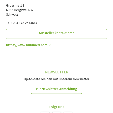
Sprache
Grossmatt 3
Deutsch
6052 Hergiswil NW
Schweiz
Themen
Ergotherapeuten | Heilpraktiker | Logopäden,
Tel.: 0041 78 2574667
Sprachtherapeuten | Physiotherapeuten |
Sporttherapeuten | Ärzte
Aussteller kontaktieren
https://www.Rubimed.com
NEWSLETTER
Up-to-date bleiben mit unserem Newsletter
zur Newsletter-Anmeldung
Folgt uns