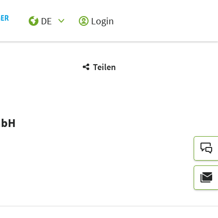
DE
Login
Select Input
Teilen
mbH