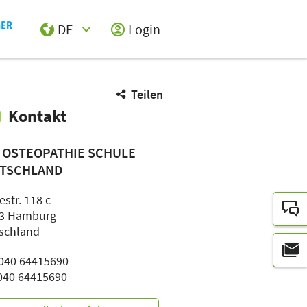
DE
Login
Select Input
Teilen
Kontakt
 OSTEOPATHIE SCHULE
TSCHLAND
str. 118 c
3 Hamburg
schland
: 040 64415690
 040 64415690