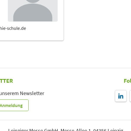
TTER
Fo
 unserem Newsletter
r-Anmeldung
Leipziger Messe GmbH, Messe-Allee 1, 04356 Leipzig