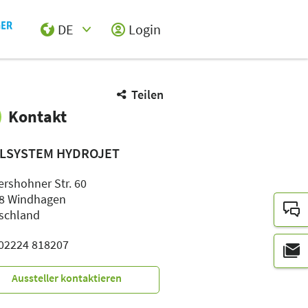
DE
Login
Select Input
Teilen
Kontakt
LSYSTEM HYDROJET
ershohner Str. 60
8 Windhagen
schland
: 02224 818207
Aussteller kontaktieren