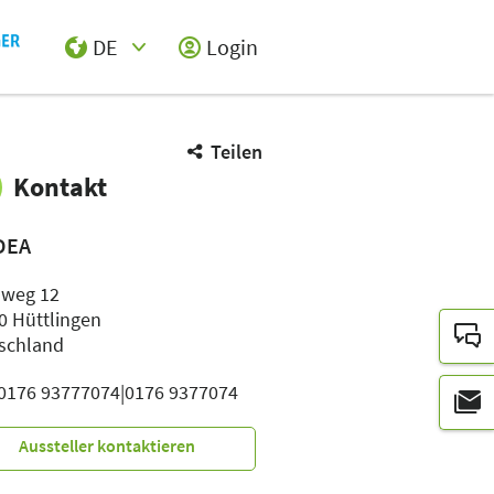
DE
Login
Select Input
Teilen
Kontakt
IDEA
nweg 12
0 Hüttlingen
schland
: 0176 93777074|0176 9377074
Aussteller kontaktieren