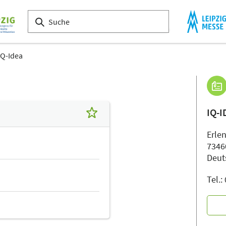
IQ-Idea
IQ-
Erle
7346
Deut
Tel.