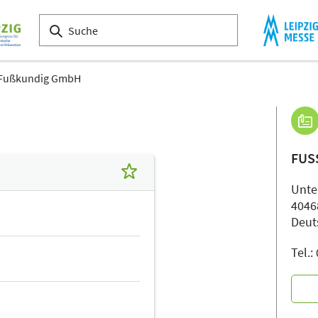
Fußkundig GmbH
FUS
Unter
4046
Deut
Tel.