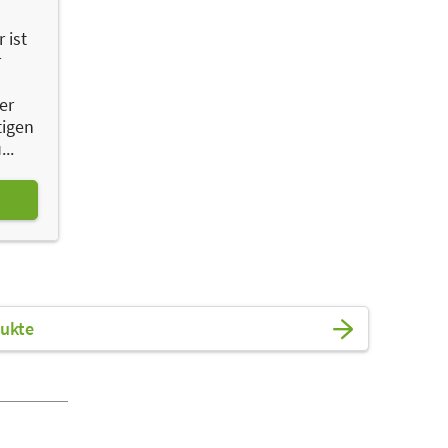
 ist
r
er
tigen
..
ukte