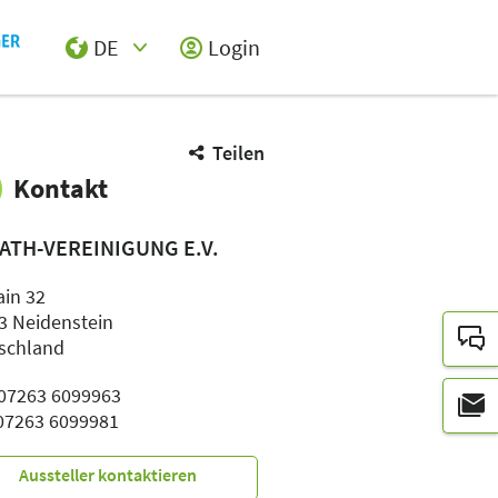
DE
Login
Select Input
Teilen
Kontakt
ATH-VEREINIGUNG E.V.
ain 32
3 Neidenstein
schland
: 07263 6099963
 07263 6099981
Aussteller kontaktieren