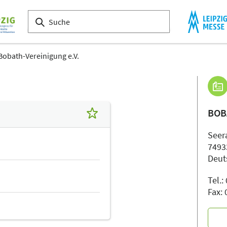
Bobath-Vereinigung e.V.
BOB
Seer
7493
Deut
Tel.
Fax: