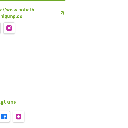
s://www.bobath-
inigung.de
lgt uns