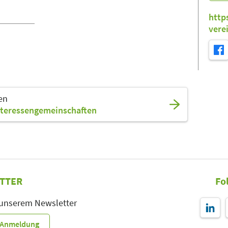
http
vere
en
nteressengemeinschaften
TTER
Fo
 unserem Newsletter
r-Anmeldung