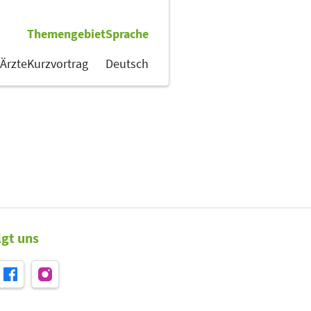
Themengebiet
Sprache
Ärzte
Kurzvortrag
Deutsch
lgt uns