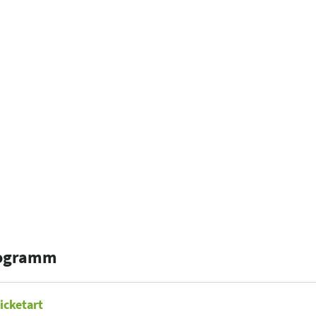
rogramm
icketart