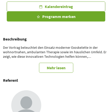
Kalendereintrag
Programm merken
Beschreibung
Der Vortrag beleuchtet den Einsatz moderner Exoskelette in der
wohnortnahen, ambulanten Therapie sowie im häuslichen Umfeld. Er
zeigt, wie diese innovativen Technologien helfen können,
Versorgungslücken in der Rehabilitation zu schließen und die
Lebensqualität von Patienten nachhaltig zu verbessern. Anhand
Mehr lesen
praxisnaher Beispiele werden die Potenziale und Vorteile für
Therapeuten und Anwender aufgezeigt.
Referent