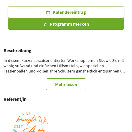
Kalendereintrag
Programm merken
Beschreibung
In diesem kurzen, praxisorientierten Workshop lernen Sie, wie Sie mit
wenig Aufwand und einfachen Hilfsmitteln, wie speziellen
Faszienbällen und -rollen, Ihre Schultern ganzheitlich entspannen und
mobilisieren – basierend auf dem Konzept „Der bewegte Weg zur
Achtsamkeit“. Durch das Bearbeiten der oberflächlichen Rückenlinie
Mehr lesen
aktivieren Sie gezielt den Schulter-Nacken-Bereich und fördern Ihre
Beweglichkeit. Gestärkt und entspannt können Sie danach erfrischt
und voller Energie Ihren Messerundgang fortsetzen.
Referent/in
Seien Sie dabei und gönnen Sie sich eine kleine Auszeit!