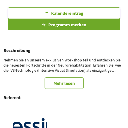
Kalendereintrag
Programm merken
Beschreibung
Nehmen Sie an unserem exklusiven Workshop teil und entdecken Sie
die neuesten Fortschritte in der Neurorehabilitation. Erfahren Sie, wie
die IVS-Technologie (Intensive Visual Simulation) als einzigartige
Lösung zur motorischen Planung und zentralen Steuerung von
Bewegungen eingesetzt wird.
Mehr lesen
Lernen Sie unser völlig neues Konzept der Guided Self-Rehabilitation
kennen, das darauf abzielt, Patienten aktiver in ihre Therapie
Referent
einzubeziehen und ihre Rehabilitationszeit zu verlängern.
Erfahren Sie, wie unsere innovativen Lösungen nahtlos in Ihre tägliche
Praxis integriert werden können – in Kombination mit bestehenden
Rehabilitationsmethoden – und so einen ganzheitlichen und
umfassenden Ansatz zur Patientenversorgung ermöglichen.