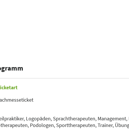
rogramm
icketart
achmesseticket
ilpraktiker,
Logopäden, Sprachtherapeuten,
Management,
otherapeuten,
Podologen,
Sporttherapeuten,
Trainer, Übun