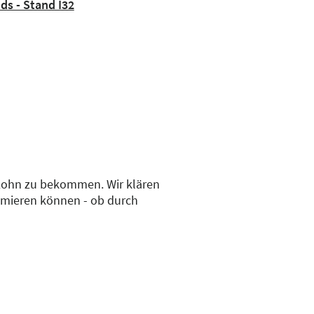
nds - Stand I32
 Lohn zu bekommen. Wir klären
timieren können - ob durch