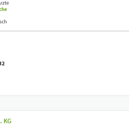
rzte
che
sch
I32
. KG