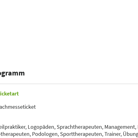
rogramm
icketart
achmesseticket
ilpraktiker,
Logopäden, Sprachtherapeuten,
Management,
otherapeuten,
Podologen,
Sporttherapeuten,
Trainer, Übun