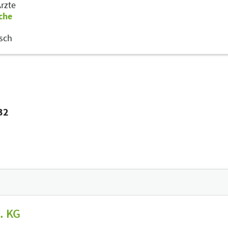
rzte
che
sch
I32
. KG