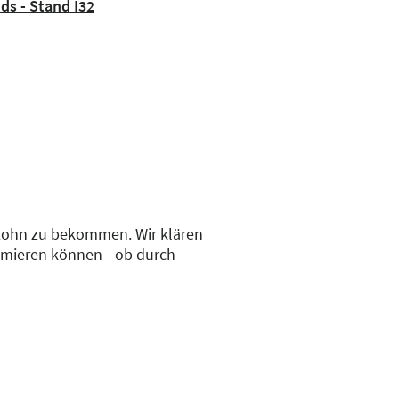
nds - Stand I32
 Lohn zu bekommen. Wir klären
timieren können - ob durch