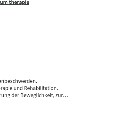
orum therapie
ckenbeschwerden.
apie und Rehabilitation.
erung der Beweglichkeit, zur
 Reha-Zentren erfahren
elmäßige Bewegungsroutinen