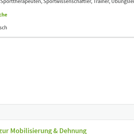
,
Sporttherapeuten,
Sportwissenschaftler,
Trainer, Übungsle
che
sch
ur Mobilisierung & Dehnung