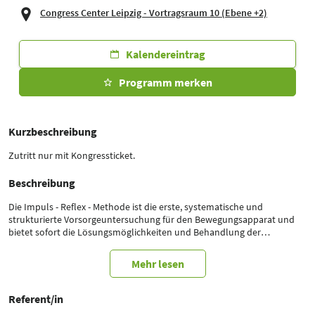
Congress Center Leipzig - Vortragsraum 10 (Ebene +2)
Kalendereintrag
Programm merken
Kurzbeschreibung
Zutritt nur mit Kongressticket.
Beschreibung
Die Impuls - Reflex - Methode ist die erste, systematische und
strukturierte Vorsorgeuntersuchung für den Bewegungsapparat und
bietet sofort die Lösungsmöglichkeiten und Behandlung der
gefundenen Störungen an.
Akute oder strukturelle Funktionsstörungen im sog. Gamma –
Mehr lesen
Reflexbogen, oft ausgelöst durch Asymmetrien mit daraus
resultierender Torsion der Dura mater sind der Auslöser vielfältiger
Beschwerden (z.B. Stürze bei Älteren, Non – Contact – Verletzungen im
Referent/in
Sport, Überlastungsbeschwerden, degenerative Erkrankungen wie